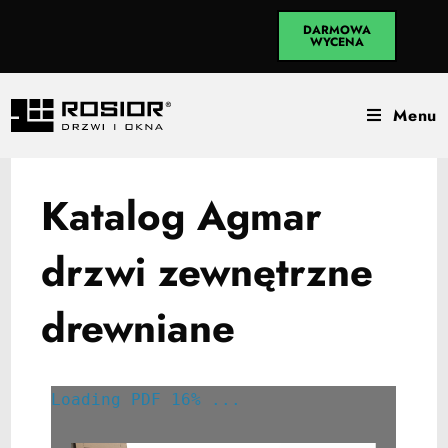
DARMOWA
WYCENA
Menu
Katalog Agmar
drzwi zewnętrzne
drewniane
Loading PDF 16% ...