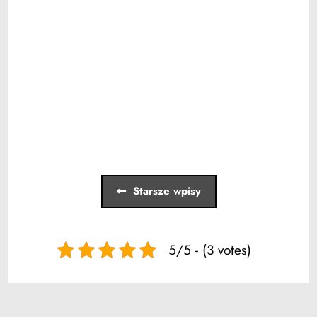
WIKĘD WZÓR 32A, ROLETY
ZEWNĘTRZNE
DRZWI ZEWNĘTRZNE
,
OKNA
,
ROLETY ZEWNĘTRZNE
Czytaj więcej
Starsze wpisy
5/5 - (3 votes)