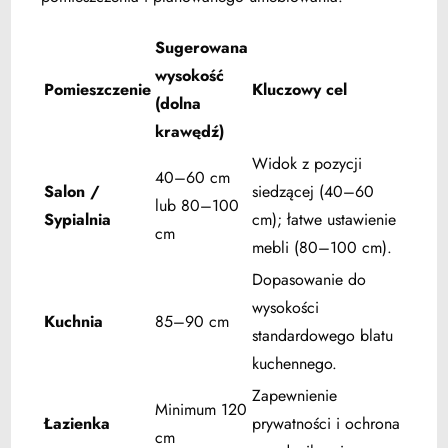
Sugerowana
wysokość
Pomieszczenie
Kluczowy cel
(dolna
krawędź)
Widok z pozycji
40–60 cm
Salon /
siedzącej (40–60
lub 80–100
Sypialnia
cm); łatwe ustawienie
cm
mebli (80–100 cm).
Dopasowanie do
wysokości
Kuchnia
85–90 cm
standardowego blatu
kuchennego.
Zapewnienie
Minimum 120
Łazienka
prywatności i ochrona
cm