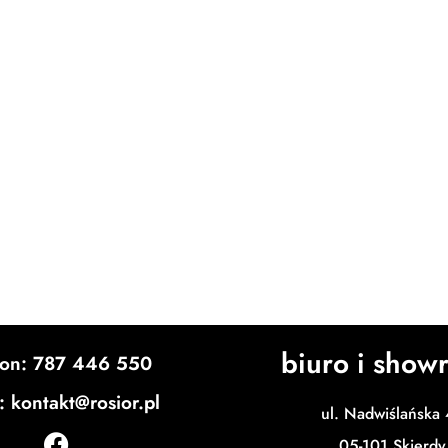
biuro i show
fon: 787 446 550
: kontakt@rosior.pl
ul. Nadwiślańska
05-101 Skierdy