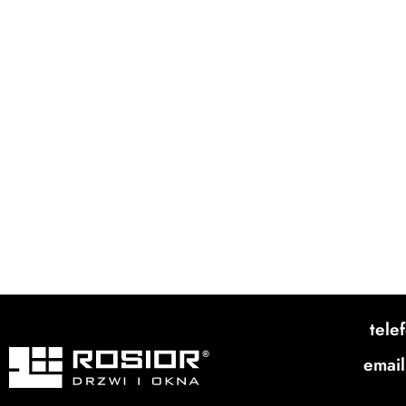
Download PDF File
Single Page Mode
Goto First Page
Goto Last Page
Turn on/off Sound
Next Page
tele
email