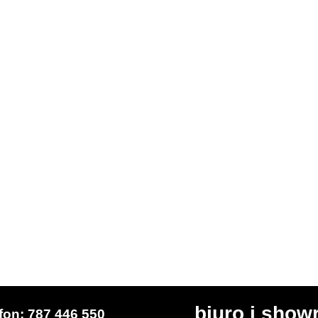
biuro i sho
efon: 787 446 550