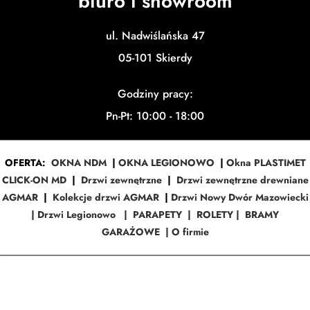
biuro i showroom
ul. Nadwiślańska 47
05-101 Skierdy
Godziny pracy:
Pn-Pt: 10:00 - 18:00
OFERTA:
OKNA NDM
|
OKNA LEGIONOWO
|
Okna PLASTIMET
CLICK-ON MD
|
Drzwi zewnętrzne
|
Drzwi zewnętrzne drewniane
AGMAR
|
Kolekcje drzwi AGMAR
|
Drzwi Nowy Dwór Mazowiecki
|
Drzwi Legionowo
|
PARAPETY
|
ROLETY
|
BRAMY
GARAŻOWE
|
O firmie